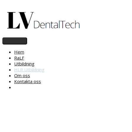
Hem
RaLF
Utbildning
HLR Utbildning
Om oss
Kontakta oss