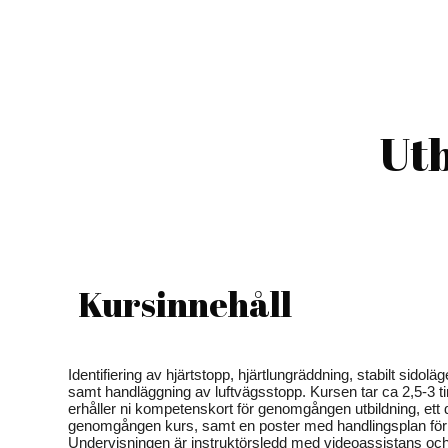
Utb
Kursinnehåll
Identifiering av hjärtstopp, hjärtlungräddning, stabilt sidoläg
samt handläggning av luftvägsstopp. Kursen tar ca 2,5-3 ti
erhåller ni kompetenskort för genomgången utbildning, ett di
genomgången kurs, samt en poster med handlingsplan fö
Undervisningen är instruktörsledd med videoassistans och